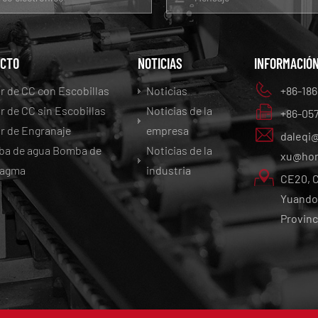
CTO
NOTICIAS
INFORMACIÓN
r de CC con Escobillas
Noticias
+86-186
r de CC sin Escobillas
Noticias de la
+86-05
r de Engranaje
empresa
daleqi
a de agua Bomba de
Noticias de la
xu@hon
ragma
industria
CE20, C
Yuandon
Provinc