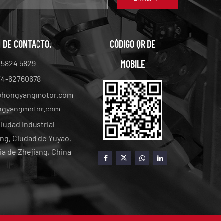
 DE CONTACTO.
CÓDIGO QR DE
MOBILE
 5824 5829
74-62760678
@hongyangmotor.com
gyangmotor.com
iudad Industrial
g, Ciudad de Yuyao,
ia de Zhejiang, China