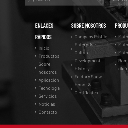
ENLACES
SOBRE NOSOTROS
PRODU
RÁPIDOS
Company Profile
Moto
Enterprise
Moto
Inicio
Culture
Moto
Productos
Development
Bomb
Sobre
History
diaf
nosotros
Factory Show
Aplicación
Honor &
Tecnología
Certificates
Servicios
Noticias
Contacto