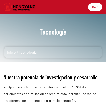
Menú
Menú
Tecnología
Inicio
Inicio
/
Tecnología
Productos
Sobre nosotros
Nuestra potencia de investigación y desarrollo
Aplicación
Equipado con sistemas avanzados de diseño CAD/CAM y
herramientas de simulación de rendimiento, permite una rápida
transformación del concepto a la implementación.
Tecnología