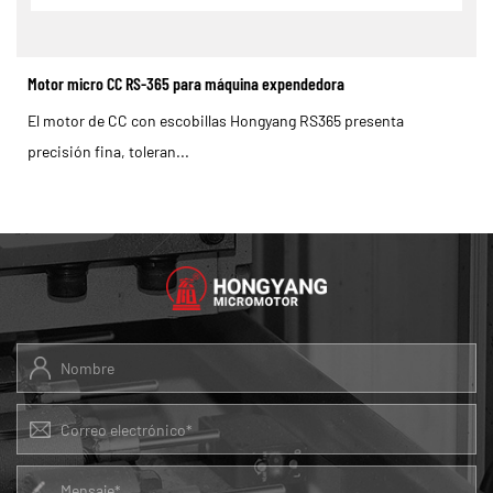
Motor micro CC RS-365 para máquina expendedora
El motor de CC con escobillas Hongyang RS365 presenta
precisión fina, toleran...