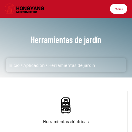
Menú
Menú
Herramientas de jardín
Inicio
Inicio
/
Aplicación
/
Herramientas de jardín
Productos
Sobre nosotros
Aplicación
Herramientas eléctricas
Tecnología