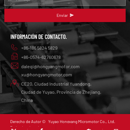
Enviar
INFORMACIÓN DE CONTACTO.
+86-186 5824 5829
+86-0574-62760678
daleqi@hongyangmotor.com
xu@hongyangmotor.com
CE20, Ciudad Industrial Yuandong,
Ciudad de Yuyao, Provincia de Zhejiang,
China
Derecho de Autor ©
Yuyao Hongyang Micromotor Co., Ltd.
Todos los derechos reservados.