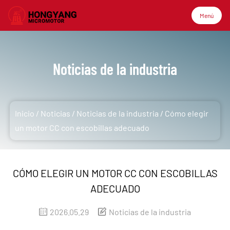
Menú
Menú
Noticias de la industria
Inicio
Inicio
/
Noticias
/
Noticias de la industria
/
Cómo elegir
Productos
un motor CC con escobillas adecuado
Sobre nosotros
CÓMO ELEGIR UN MOTOR CC CON ESCOBILLAS
ADECUADO
Aplicación
2026.05.29
Noticias de la industria
Tecnología