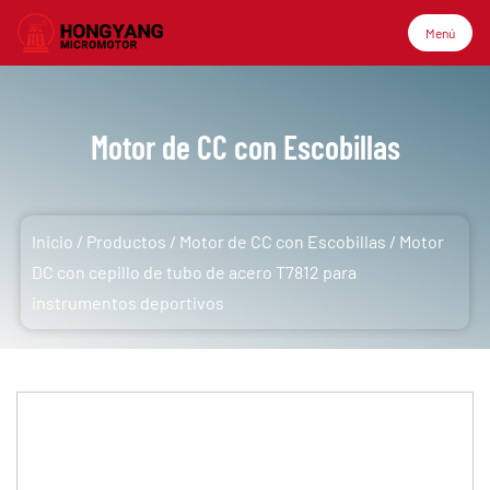
Menú
Menú
Motor de CC con Escobillas
Inicio
Inicio
/
Productos
/
Motor de CC con Escobillas
/
Motor
Productos
DC con cepillo de tubo de acero T7812 para
instrumentos deportivos
Sobre nosotros
Aplicación
Tecnología