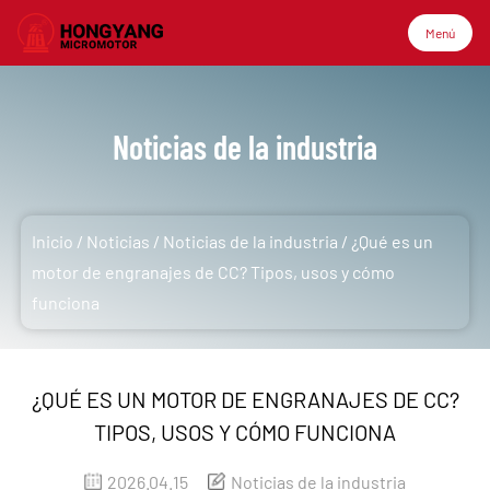
Menú
Menú
Noticias de la industria
Inicio
Inicio
/
Noticias
/
Noticias de la industria
/
¿Qué es un
Productos
motor de engranajes de CC? Tipos, usos y cómo
funciona
Sobre nosotros
¿QUÉ ES UN MOTOR DE ENGRANAJES DE CC?
Aplicación
TIPOS, USOS Y CÓMO FUNCIONA
Tecnología
2026.04.15
Noticias de la industria