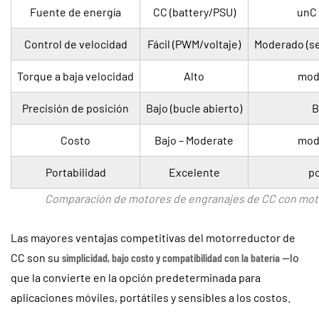
Fuente de energía
CC (battery/PSU)
unC
Control de velocidad
Fácil (PWM/voltaje)
Moderado (se
Torque a baja velocidad
Alto
mod
Precisión de posición
Bajo (bucle abierto)
B
Costo
Bajo – Moderate
mod
Portabilidad
Excelente
p
Comparación de motores de engranajes de CC con moto
Las mayores ventajas competitivas del motorreductor de
CC son su
simplicidad, bajo costo y compatibilidad con la batería
—lo
que la convierte en la opción predeterminada para
aplicaciones móviles, portátiles y sensibles a los costos.