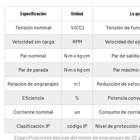
Especificación
Unidad
Lo qu
Tensión nominal
V (CC)
Tensión de fun
Velocidad sin carga
RPM
Velocidad del ej
Par nominal
N·m o kg·cm
Par de salid
Par de parada
N·m o kg·cm
Par máximo 
Relación de engranajes
n:1
Reducción de veloci
Eficiencia
%
Potencia conver
Corriente nominal
un
Consumo de corrie
Clasificación IP
código IP
Nivel de protección c
Especificaciones básicas del motor de engranajes de CC y 