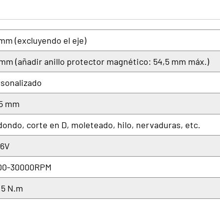
mm (excluyendo el eje)
mm (añadir anillo protector magnético: 54,5 mm máx.)
sonalizado
35 mm
ondo, corte en D, moleteado, hilo, nervaduras, etc.
36V
00-30000RPM
,5 N.m