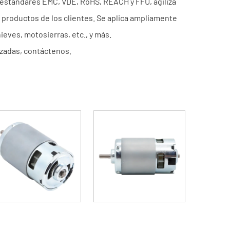
 estándares EMC, VDE, RoHS, REACH y FFU, agiliza
e productos de los clientes. Se aplica ampliamente
eves, motosierras, etc., y más.
izadas, contáctenos.