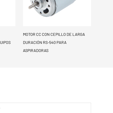
 LARGA
MOTOR CC CON ESCOBILLAS DE ALTA
MOTOR
VELOCIDAD RS-750 PARA TALADROS
EXPRI
ELÉCTRICOS